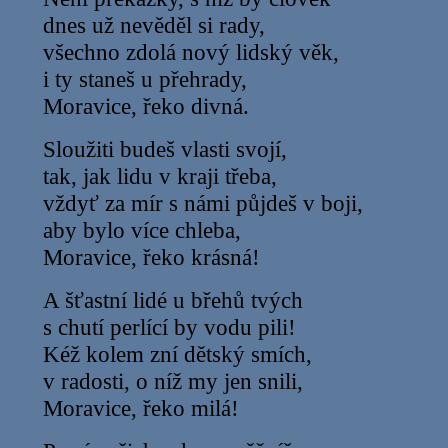
dnes už nevěděl si rady,
všechno zdolá nový lidský věk,
i ty staneš u přehrady,
Moravice, řeko divná.
Sloužiti budeš vlasti svojí,
tak, jak lidu v kraji třeba,
vždyť za mír s námi půjdeš v boji,
aby bylo více chleba,
Moravice, řeko krásná!
A šťastní lidé u břehů tvých
s chutí perlící by vodu pili!
Kéž kolem zní dětský smích,
v radosti, o níž my jen snili,
Moravice, řeko milá!