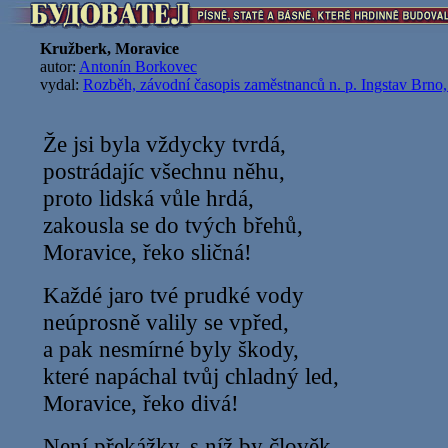
Kružberk, Moravice
autor:
Antonín Borkovec
vydal:
Rozběh, závodní časopis zaměstnanců n. p. Ingstav Brno,
Že jsi byla vždycky tvrdá,
postrádajíc všechnu něhu,
proto lidská vůle hrdá,
zakousla se do tvých břehů,
Moravice, řeko sličná!
Každé jaro tvé prudké vody
neúprosně valily se vpřed,
a pak nesmírné byly škody,
které napáchal tvůj chladný led,
Moravice, řeko divá!
Není překážky, s níž by člověk