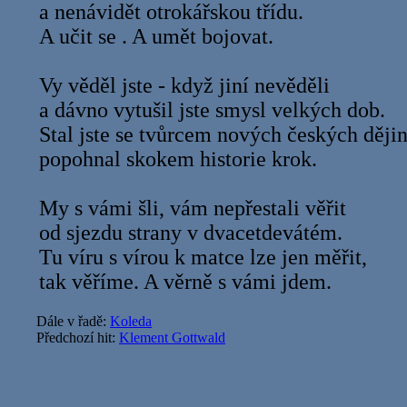
a nenávidět otrokářskou třídu.
A učit se . A umět bojovat.
Vy věděl jste - když jiní nevěděli
a dávno vytušil jste smysl velkých dob.
Stal jste se tvůrcem nových českých dějin
popohnal skokem historie krok.
My s vámi šli, vám nepřestali věřit
od sjezdu strany v dvacetdevátém.
Tu víru s vírou k matce lze jen měřit,
tak věříme. A věrně s vámi jdem.
Dále v řadě:
Koleda
Předchozí hit:
Klement Gottwald