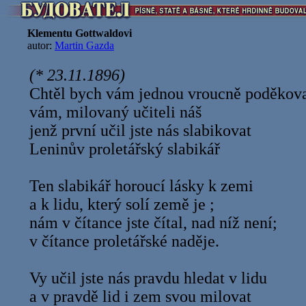
Klementu Gottwaldovi
autor:
Martin Gazda
(* 23.11.1896)
Chtěl bych vám jednou vroucně poděkova
vám, milovaný učiteli náš
jenž první učil jste nás slabikovat
Leninův proletářský slabikář
Ten slabikář horoucí lásky k zemi
a k lidu, který solí země je ;
nám v čítance jste čítal, nad níž není;
v čítance proletářské naděje.
Vy učil jste nás pravdu hledat v lidu
a v pravdě lid i zem svou milovat