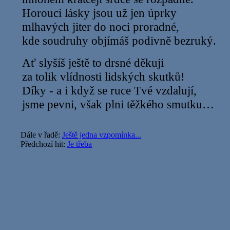
Horoucí lásky jsou už jen úprky
mlhavých jiter do noci proradné,
kde soudruhy objímáš podivně bezruký.
Ať slyšíš ještě to drsné děkuji
za tolik vlídnosti lidských skutků!
Díky - a i když se ruce Tvé vzdalují,
jsme pevni, však plni těžkého smutku…
Dále v řadě:
Ještě jedna vzpomínka...
Předchozí hit:
Je třeba