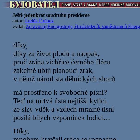
Ještě jedenkrát soudruhu presidente
autor:
Luděk Drábek
vydal:
Zpravodaj Energostroje, čtrnáctideník zaměstnanců Energ
díky,
díky za život plodů a naopak,
proč zrána vichřice černého flóru
zákeřně ubíjí planoucí zrak,
v němž národ sta dělnických sborů
má prostřeno k svobodné písni?
Teď na mrtvá ústa nejtišší kytici,
ze slzy vděk a vzdech mrazné tísni
posílá bílých vzpomínek lodici…
Díky,
mnohem kratčeji srdce se rozpadne.