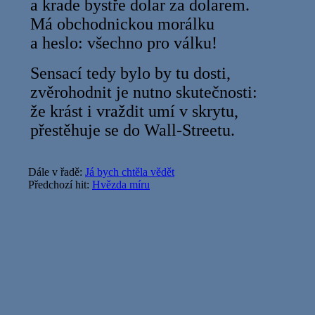
a krade bystře dolar za dolarem.
Má obchodnickou morálku
a heslo: všechno pro válku!
Sensací tedy bylo by tu dosti,
zvěrohodnit je nutno skutečnosti:
že krást i vraždit umí v skrytu,
přestěhuje se do Wall-Streetu.
Dále v řadě:
Já bych chtěla vědět
Předchozí hit:
Hvězda míru