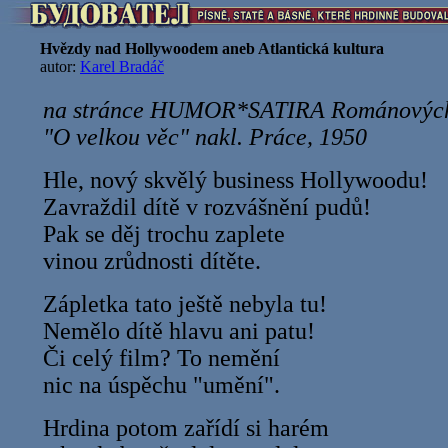
Hvězdy nad Hollywoodem aneb Atlantická kultura
autor:
Karel Bradáč
na stránce HUMOR*SATIRA Románových n
"O velkou věc" nakl. Práce, 1950
Hle, nový skvělý business Hollywoodu!
Zavraždil dítě v rozvášnění pudů!
Pak se děj trochu zaplete
vinou zrůdnosti dítěte.
Zápletka tato ještě nebyla tu!
Nemělo dítě hlavu ani patu!
Či celý film? To nemění
nic na úspěchu "umění".
Hrdina potom zařídí si harém