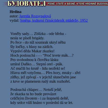
Hrdina
autor:
Jarmila Rozsypalová
vydal:
Směna, kulturní čtrnáctideník mládeže, 1952
Voněly sady… Zblízka - ode břehu -
nesla se píseň brigády.
Po řece - do níž soumrak ukryl něhu
šly loďky, s hlasy na zádích.
Vypráví děda Makar zkazku!
Hoch poslouchá - - - “Proč kvete mák…?
Pro svobodnou k člověku lásku
umíral Daňko… Stepní orel - pták.
Ač mučili ho krutě - lidu nezřekl se!
Hlavu měl vztyčenu… Přes hory, mraky - zřel
zítřky, jež zpívají - v jejichž slunečném jase
z krve se plamenem rudý mák rozhořel.
Poslouchá chlapec… Netuší ještě,
že zkazka ta ho bude provázet
celičkým životem - i za šrapnelů deště,
kdy srdce vůlí hnáno v poslední dá se let.