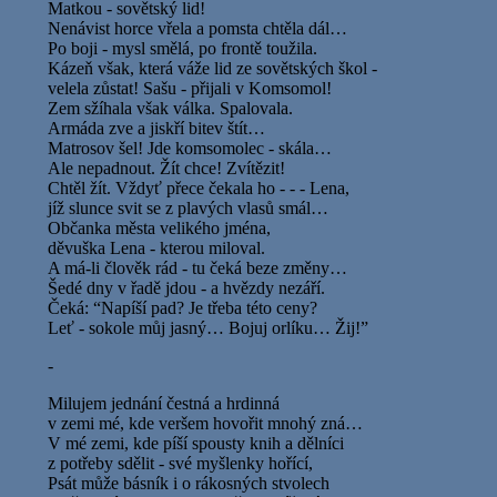
Matkou - sovětský lid!
Nenávist horce vřela a pomsta chtěla dál…
Po boji - mysl smělá, po frontě toužila.
Kázeň však, která váže lid ze sovětských škol -
velela zůstat! Sašu - přijali v Komsomol!
Zem sžíhala však válka. Spalovala.
Armáda zve a jiskří bitev štít…
Matrosov šel! Jde komsomolec - skála…
Ale nepadnout. Žít chce! Zvítězit!
Chtěl žít. Vždyť přece čekala ho - - - Lena,
jíž slunce svit se z plavých vlasů smál…
Občanka města velikého jména,
děvuška Lena - kterou miloval.
A má-li člověk rád - tu čeká beze změny…
Šedé dny v řadě jdou - a hvězdy nezáří.
Čeká: “Napíší pad? Je třeba této ceny?
Leť - sokole můj jasný… Bojuj orlíku… Žij!”
-
Milujem jednání čestná a hrdinná
v zemi mé, kde veršem hovořit mnohý zná…
V mé zemi, kde píší spousty knih a dělníci
z potřeby sdělit - své myšlenky hořící,
Psát může básník i o rákosných stvolech