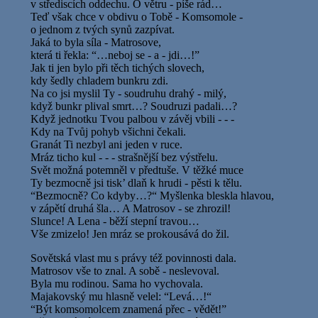
v střediscích oddechu. O větru - píše rád…
Teď však chce v obdivu o Tobě - Komsomole -
o jednom z tvých synů zazpívat.
Jaká to byla síla - Matrosove,
která ti řekla: “…neboj se - a - jdi…!”
Jak ti jen bylo při těch tichých slovech,
kdy šedly chladem bunkru zdi.
Na co jsi myslil Ty - soudruhu drahý - milý,
když bunkr plival smrt…? Soudruzi padali…?
Když jednotku Tvou palbou v závěj vbili - - -
Kdy na Tvůj pohyb všichni čekali.
Granát Ti nezbyl ani jeden v ruce.
Mráz ticho kul - - - strašnější bez výstřelu.
Svět možná potemněl v předtuše. V těžké muce
Ty bezmocně jsi tisk’ dlaň k hrudi - pěsti k tělu.
“Bezmocně? Co kdyby…?“ Myšlenka bleskla hlavou,
v zápětí druhá šla… A Matrosov - se zhrozil!
Slunce! A Lena - běží stepní travou…
Vše zmizelo! Jen mráz se prokousává do žil.
Sovětská vlast mu s právy též povinnosti dala.
Matrosov vše to znal. A sobě - neslevoval.
Byla mu rodinou. Sama ho vychovala.
Majakovský mu hlasně velel: “Levá…!“
“Být komsomolcem znamená přec - vědět!”