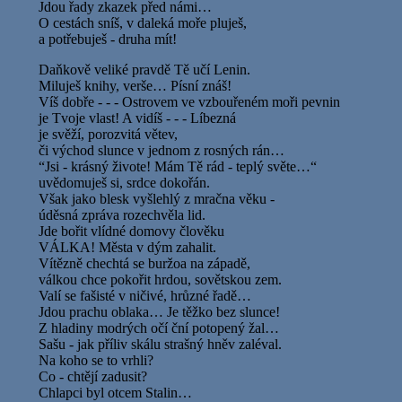
Jdou řady zkazek před námi…
O cestách sníš, v daleká moře pluješ,
a potřebuješ - druha mít!
Daňkově veliké pravdě Tě učí Lenin.
Miluješ knihy, verše… Písní znáš!
Víš dobře - - - Ostrovem ve vzbouřeném moři pevnin
je Tvoje vlast! A vidíš - - - Líbezná
je svěží, porozvitá větev,
či východ slunce v jednom z rosných rán…
“Jsi - krásný živote! Mám Tě rád - teplý světe…“
uvědomuješ si, srdce dokořán.
Však jako blesk vyšlehlý z mračna věku -
úděsná zpráva rozechvěla lid.
Jde bořit vlídné domovy člověku
VÁLKA! Města v dým zahalit.
Vítězně chechtá se buržoa na západě,
válkou chce pokořit hrdou, sovětskou zem.
Valí se fašisté v ničivé, hrůzné řadě…
Jdou prachu oblaka… Je těžko bez slunce!
Z hladiny modrých očí ční potopený žal…
Sašu - jak příliv skálu strašný hněv zaléval.
Na koho se to vrhli?
Co - chtějí zadusit?
Chlapci byl otcem Stalin…