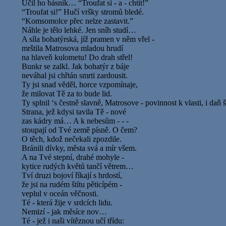
Učil ho básník… “Troufat si - a - chtít!”
“Troufat si!” Hučí vršky stromů bledé.
“Komsomolce přec nelze zastavit.”
Náhle je tělo lehké. Jen sníh studí…
A síla bohatýrská, jíž pramen v něm vřel -
mrštila Matrosova mladou hrudí
na hlaveň kulometu! Do drah střel!
Bunkr se zalkl. Jak bohatýr z báje
neváhal jsi chřtán smrti zardousit.
Ty jsi snad věděl, horce vzpomínaje,
že milovat Tě za to bude lid.
Ty splnil ‘s čestně slavně, Matrosove - povinnost k vlasti, i daň
Strana, jež kdysi tavila Tě - nové
zas kádry má… A k nebesům - - -
stoupají od Tvé země písně. O čem?
O těch, kdož nečekali zpozdile.
Bránili dívky, města svá a mír všem.
A na Tvé stepní, drahé mohyle -
kytice rudých květů tančí větrem…
Tví druzi bojoví říkají s hrdostí,
že jsi na rudém štítu pěticípém -
veplul v oceán věčnosti.
Té - která žije v srdcích lidu.
Nemizí - jak měsíce nov…
Té - jež i naši vítěznou učí třídu: