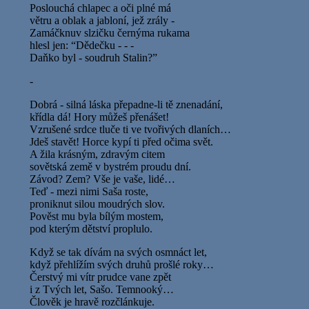
Poslouchá chlapec a oči plné má
větru a oblak a jabloní, jež zrály -
Zamáčknuv slzičku černýma rukama
hlesl jen: “Dědečku - - -
Daňko byl - soudruh Stalin?”
-
Dobrá - silná láska přepadne-li tě znenadání,
křídla dá! Hory můžeš přenášet!
Vzrušené srdce tluče ti ve tvořivých dlaních…
Jdeš stavět! Horce kypí ti před očima svět.
A žila krásným, zdravým citem
sovětská země v bystrém proudu dní.
Závod? Zem? Vše je vaše, lidé…
Teď - mezi nimi Saša roste,
proniknut silou moudrých slov.
Pověst mu byla bílým mostem,
pod kterým dětství proplulo.
Když se tak dívám na svých osmnáct let,
když přehlížím svých druhů prošlé roky…
Čerstvý mi vítr prudce vane zpět
i z Tvých let, Sašo. Temnooký…
Člověk je hravě rozčlánkuje.