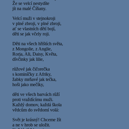
Že se velcí nestydíte
jít na malé Číňany.
Velcí muži v stejnokroji
v plné zbroji, v plné zbroji,
ať se vlastních dětí bojí,
děti se jak včely roji.
Děti na všech hřištích světa,
z Mongolie, z Anglie,
Rorja, Ali, Daisy, Květa,
dívčinky jak lilie,
růžové jak čičorečka
s kominíčky z Afriky,
žabky mrňavé jak tečka,
hoši jako mečíky,
děti ve všech barvách růží
proti vraždícímu muži.
Každý domov, každá škola
vědcům do svědomí volá:
Svět je krásný! Chceme žít
a ne v hrob se uložit.