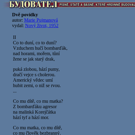
Dvě povídky
autor:
Marie Pujmanová
vydal:
Nový život, 1952
II
Co to duní, co to duní?
Vzduchem hučí bombarďák,
nad horami, mořem, tůní
žene se jak starý drak,
puká zlobou, hází pumy,
dračí vejce s cholerou.
Americký vědec umí
hubit zemi, o niž se rvou.
...
Co mu dítě, co mu matka?
Z bombarďáku agresor
na malinká Korejčátka
hází tyf a hází mor.
Co mu matka, co mu dítě,
co mu člověk bezbranný.