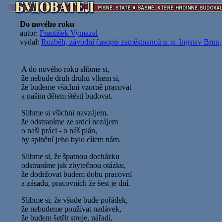
Do nového roku
autor:
František Vymazal
vydal:
Rozběh, závodní časopis zaměstnanců n. p. Ingstav Brno,
A do nového roku slibme si,
že nebude druh druhu vlkem si,
že budeme všichni vzorně pracovat
a našim dětem štěstí budovat.
Slibme si všichni navzájem,
že odstraníme ze srdcí nezájem
o naši práci - o náš plán,
by splnění jeho bylo cílem nám.
Slibme si, že špatnou docházku
odstraníme jak zbytečnou otázku,
že dodržovat budem dobu pracovní
a zásadu, pracovních že šest je dní.
Slibme si, že všude bude pořádek,
že nebudeme používat nadávek,
že budem šetřit stroje, nářadí,