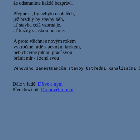
že odstraníme každé bezpráví.
Přejme si, by nebylo osob těch,
jež brzdily by stavby běh,
ať stavba celá vzorná je,
ať každý s láskou pracuje.
A proto všichni s novým rokem
vykročme hrdě s pevným krokem,
neb chceme pilnou prací svou
bránit mír - i zemi svou!
Dále v řadě:
Dříve a nyní
Předchozí hit:
Do nového roku