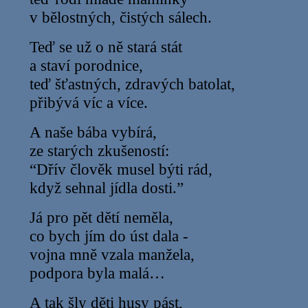
v bělostných, čistých sálech.
Teď se už o ně stará stát
a staví porodnice,
teď šťastných, zdravých batolat,
přibývá víc a více.
A naše bába vybírá,
ze starých zkušeností:
“Dřív člověk musel býti rád,
když sehnal jídla dosti.”
Já pro pět dětí neměla,
co bych jím do úst dala -
vojna mně vzala manžela,
podpora byla malá…
A tak šly děti husy pást,