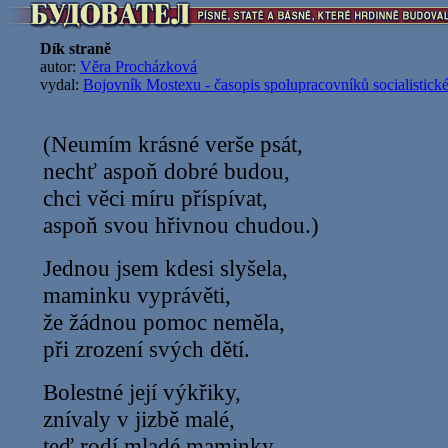
Dík straně
autor:
Věra Procházková
vydal:
Bojovník Mostexu - časopis spolupracovníků socialistic
(Neumím krásné verše psát,
nechť aspoň dobré budou,
chci věci míru příspívat,
aspoň svou hřivnou chudou.)
Jednou jsem kdesi slyšela,
maminku vyprávěti,
že žádnou pomoc neměla,
při zrození svých dětí.
Bolestné její výkřiky,
znívaly v jizbě malé,
teď rodí mladé maminky