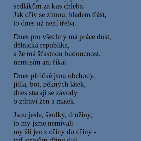
sedlákům za kus chleba.
Jak dřív se zimou, hladem třást,
to dnes už není třeba.
Dnes pro všechny má práce dost,
dělnická republika,
a že má šťastnou budoucnost,
nemusím ani říkat.
Dnes plničké jsou obchody,
jídla, bot, pěkných látek,
dnes starají se závody
o zdraví žen a matek.
Jsou jesle, školky, družiny,
to my jsme nemívali -
my šli jen z dřiny do dřiny -
teď strojům dřinu dali.