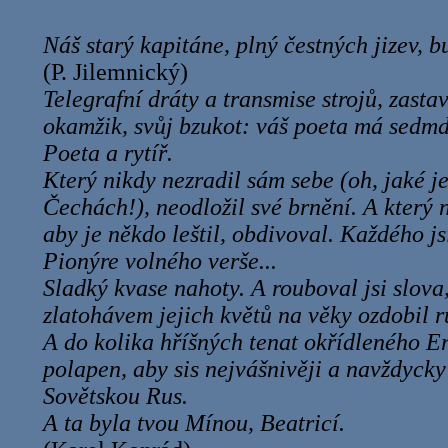
Náš starý kapitáne, plný čestných jizev, 
(P. Jilemnický)
Telegrafní dráty a transmise strojů, zasta
okamžik, svůj bzukot: váš poeta má sedmd
Poeta a rytíř.
Který nikdy nezradil sám sebe (oh, jaké je
Čechách!), neodložil své brnění. A který 
aby je někdo leštil, obdivoval. Každého jsi
Pionýre volného verše...
Sladký kvase nahoty. A rouboval jsi slova
zlatohávem jejich květů na věky ozdobil r
A do kolika hříšných tenat okřídleného Er
polapen, aby sis nejvášnivěji a navždycky 
Sovětskou Rus.
A ta byla tvou Mínou, Beatricí.