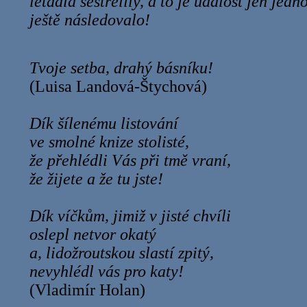
letadla sestřelily, a to je událost jen jedn
ještě následovalo!
Tvoje setba, drahý básníku!
(Luisa Landová-Štychová)
Dík šílenému listování
ve smolné knize stolisté,
že přehlédli Vás při tmě vraní,
že žijete a že tu jste!
Dík víčkům, jimiž v jisté chvíli
oslepl netvor okatý
a, lidožroutskou slastí zpitý,
nevyhlédl vás pro katy!
(Vladimír Holan)