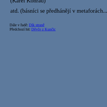
(Karel Konrád)
atd. (básníci se předhánějí v metaforách...
Dále v řadě:
Dík straně
Předchozí hit:
Děvče z Kunčic