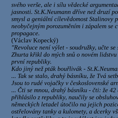
svého verše, ale i sílu vědecké argumenta
jasnosti. St.K.Neumann dříve než druzí po
smysl a geniální cílevědomost Stalinovy po
neobyčejným porozuměním i zápalem se ch
propagace.
(Václav Kopecký)
"Revoluce není výlet - soudružky, učte se s
Zhurta křikl do mých snů o novém lidstvu 
první republiky.
Kdo jiný než pták bouřlivák - St.K.Neuma
... Tak se stalo, drahý básníku, že Tvá set
Jsou to rudé vojačky v československé a
... Čti se mnou, drahý básníku - čti: že 42
přihlásilo z republiky, naučily se obsluhov
německých letadel útočilo na jejich pozic
ostřelovány tanky a kulomety, a dcerky vš