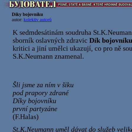
Díky bojovníku
autor:
kolektiv autorů
K sedmdesátinám soudruha St.K.Neumann
sborník oslavných zdravic
Dík bojovník
kritici a jiní umělci ukazují, co pro ně so
S.K.Neumann znamenal.
Šli jsme za ním v šiku
pod prapory zdrané
Díky bojovníku
první partyzáne
(F.Halas)
St.K.Neumann uměl dávat do služeb veliké