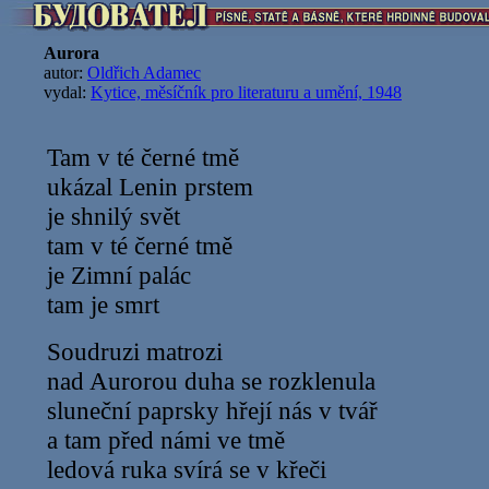
Aurora
autor:
Oldřich Adamec
vydal:
Kytice, měsíčník pro literaturu a umění, 1948
Tam v té černé tmě
ukázal Lenin prstem
je shnilý svět
tam v té černé tmě
je Zimní palác
tam je smrt
Soudruzi matrozi
nad Aurorou duha se rozklenula
sluneční paprsky hřejí nás v tvář
a tam před námi ve tmě
ledová ruka svírá se v křeči