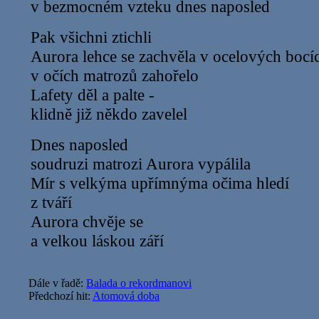
v bezmocném vzteku dnes naposled
Pak všichni ztichli
Aurora lehce se zachvěla v ocelových bocí
v očích matrozů zahořelo
Lafety děl a palte -
klidně již někdo zavelel
Dnes naposled
soudruzi matrozi Aurora vypálila
Mír s velkýma upřímnýma očima hledí
z tváří
Aurora chvěje se
a velkou láskou září
Dále v řadě:
Balada o rekordmanovi
Předchozí hit:
Atomová doba