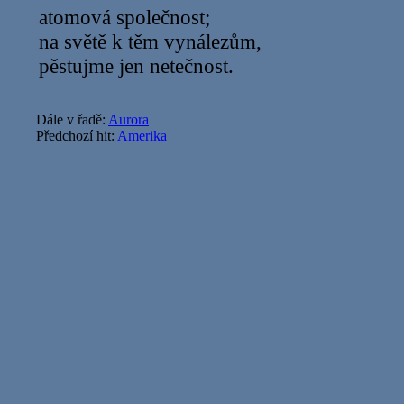
atomová společnost;
na světě k těm vynálezům,
pěstujme jen netečnost.
Dále v řadě:
Aurora
Předchozí hit:
Amerika