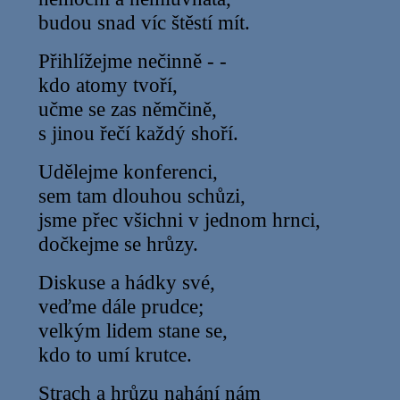
budou snad víc štěstí mít.
Přihlížejme nečinně - -
kdo atomy tvoří,
učme se zas němčině,
s jinou řečí každý shoří.
Udělejme konferenci,
sem tam dlouhou schůzi,
jsme přec všichni v jednom hrnci,
dočkejme se hrůzy.
Diskuse a hádky své,
veďme dále prudce;
velkým lidem stane se,
kdo to umí krutce.
Strach a hrůzu nahání nám