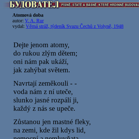
Atomová doba
autor:
V. A. Rur
vydal:
Věrná stráž, týdeník Svazu Čechů z Volyně, 1948
Dejte jenom atomy,
do rukou zlým dětem;
oni nám pak ukáží,
jak zahýbat světem.
Navrtají zeměkouli - -
voda nám z ní uteče,
slunko jasné rozpálí ji,
každý z nás se upeče.
Zůstanou jen mastné fleky,
na zemi, kde žil kdys lid,
nemocní a nemluvňata,