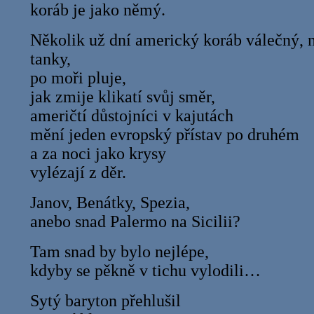
koráb je jako němý.
Několik už dní americký koráb válečný, 
tanky,
po moři pluje,
jak zmije klikatí svůj směr,
američtí důstojníci v kajutách
mění jeden evropský přístav po druhém
a za noci jako krysy
vylézají z děr.
Janov, Benátky, Spezia,
anebo snad Palermo na Sicilii?
Tam snad by bylo nejlépe,
kdyby se pěkně v tichu vylodili…
Sytý baryton přehlušil