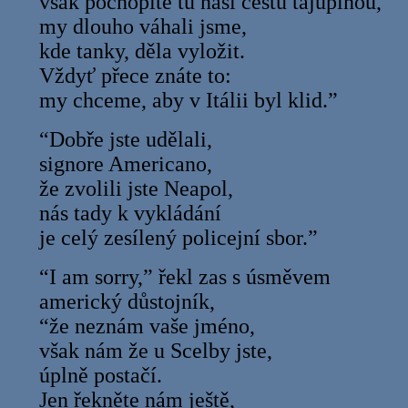
však pochopíte tu naši cestu tajuplnou,
my dlouho váhali jsme,
kde tanky, děla vyložit.
Vždyť přece znáte to:
my chceme, aby v Itálii byl klid.”
“Dobře jste udělali,
signore Americano,
že zvolili jste Neapol,
nás tady k vykládání
je celý zesílený policejní sbor.”
“I am sorry,” řekl zas s úsměvem
americký důstojník,
“že neznám vaše jméno,
však nám že u Scelby jste,
úplně postačí.
Jen řekněte nám ještě,