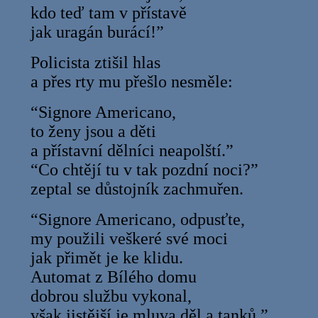
kdo teď tam v přístavě
jak uragán burácí!”
Policista ztišil hlas
a přes rty mu přešlo nesměle:
“Signore Americano,
to ženy jsou a děti
a přístavní dělníci neapolští.”
“Co chtějí tu v tak pozdní noci?”
zeptal se důstojník zachmuřen.
“Signore Americano, odpusťte,
my použili veškeré své moci
jak přimět je ke klidu.
Automat z Bílého domu
dobrou službu vykonal,
však jistější je mluva děl a tanků.”