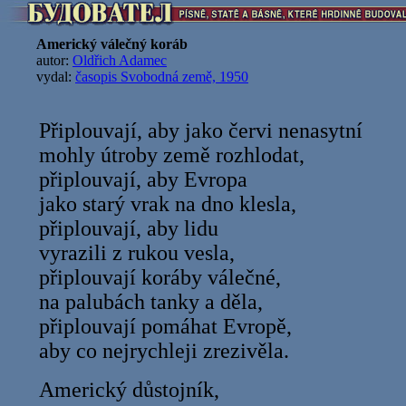
Americký válečný koráb
autor:
Oldřich Adamec
vydal:
časopis Svobodná země, 1950
Připlouvají, aby jako červi nenasytní
mohly útroby země rozhlodat,
připlouvají, aby Evropa
jako starý vrak na dno klesla,
připlouvají, aby lidu
vyrazili z rukou vesla,
připlouvají koráby válečné,
na palubách tanky a děla,
připlouvají pomáhat Evropě,
aby co nejrychleji zrezivěla.
Americký důstojník,