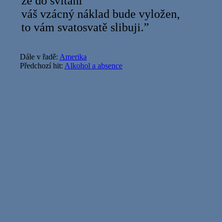
že do svítání
váš vzácný náklad bude vyložen,
to vám svatosvatě slibuji.”
Dále v řadě:
Amerika
Předchozí hit:
Alkohol a absence