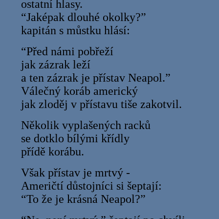
ostatní hlasy.
“Jaképak dlouhé okolky?”
kapitán s můstku hlásí:
“Před námi pobřeží
jak zázrak leží
a ten zázrak je přístav Neapol.”
Válečný koráb americký
jak zloděj v přístavu tiše zakotvil.
Několik vyplašených racků
se dotklo bílými křídly
přídě korábu.
Však přístav je mrtvý -
Američtí důstojníci si šeptají:
“To že je krásná Neapol?”