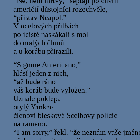
“Ne, není mrtvý,” šeptají po chvíli
američtí důstojníci rozechvěle,
“přístav Neapol.”
V ocelových přilbách
policisté naskákali s mol
do malých člunů
a u korábu přirazili.
“Signore Americano,”
hlásí jeden z nich,
“až bude ráno
váš koráb bude vyložen.”
Uznale poklepal
otylý Yankee
členovi bleskové Scelbovy policie
na rameno.
“I am sorry,” řekl, “že neznám vaše jmén