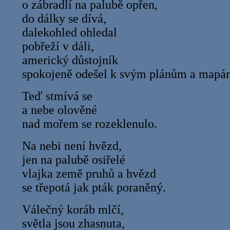
o zábradlí na palubě opřen,
do dálky se dívá,
dalekohled ohledal
pobřeží v dáli,
americký důstojník
spokojeně odešel k svým plánům a mapá
Teď stmívá se
a nebe olověné
nad mořem se rozeklenulo.
Na nebi není hvězd,
jen na palubě osiřelé
vlajka země pruhů a hvězd
se třepotá jak pták poraněný.
Válečný koráb mlčí,
světla jsou zhasnuta,