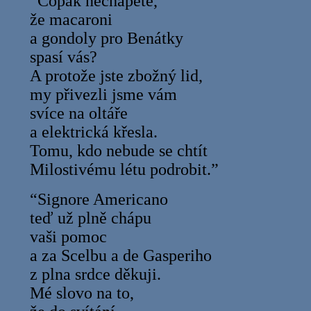
“Copak nechápete,
že macaroni
a gondoly pro Benátky
spasí vás?
A protože jste zbožný lid,
my přivezli jsme vám
svíce na oltáře
a elektrická křesla.
Tomu, kdo nebude se chtít
Milostivému létu podrobit.”
“Signore Americano
teď už plně chápu
vaši pomoc
a za Scelbu a de Gasperiho
z plna srdce děkuji.
Mé slovo na to,