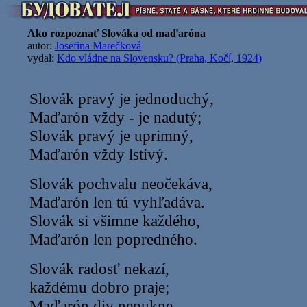
Ako rozpoznať Slováka od maďaróna
autor:
Josefina Marečková
vydal:
Kdo vládne na Slovensku? (Praha, Kočí, 1924)
Slovák pravý je jednoduchý,
Maďarón vždy - je nadutý;
Slovák pravý je uprimný,
Maďarón vždy lstivý.
Slovák pochvalu neočekáva,
Maďarón len tú vyhľadáva.
Slovák si všimne každého,
Maďarón len popredného.
Slovák radosť nekazí,
každému dobro praje;
Maďarón div nepukne