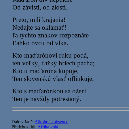
Od závisti, od zlosti.
Preto, milí krajania!
Nedajte sa oklamať!
ľa týchto znakov rozpoznáte
Ľahko ovcu od vlka.
Kto maďarónovi ruku podá,
ten veľký, ťažký hriech pácha;
Kto u maďaróna kupuje,
Ten slovenskú vlasť oflinkuje.
Kto s maďarónkou sa ožení
Ten je navždy potrestaný.
Dále v řadě:
Alkohol a absence
Předchozí hit:
Afrika volá...